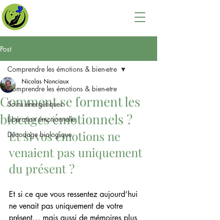
Post
Comprendre les émotions & bien-etre
Nicolas Nonciaux
Comprendre les émotions & bien-etre
Comment se forment les
Soins énergétiques
blocages émotionnels ?
Libération émotionnelle
Et si vos émotions ne 
Décodage biologique
venaient pas uniquement 
du présent ?
Et si ce que vous ressentez aujourd’hui 
ne venait pas uniquement de votre 
présent… mais aussi de mémoires plus 