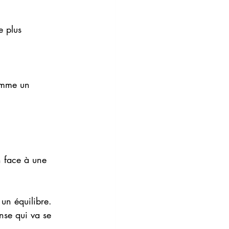
e plus 
omme un 
n face à une 
un équilibre.
nse qui va se 