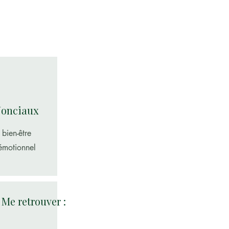
Nonciaux
bien-être
émotionnel
Me retrouver :