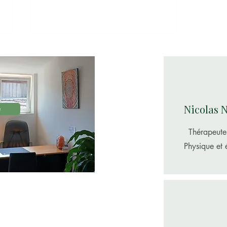
Nicolas 
e
Thérapeute 
Émotions et maladies :
comprendre le lien entre le
Physique et 
corps et l’esprit