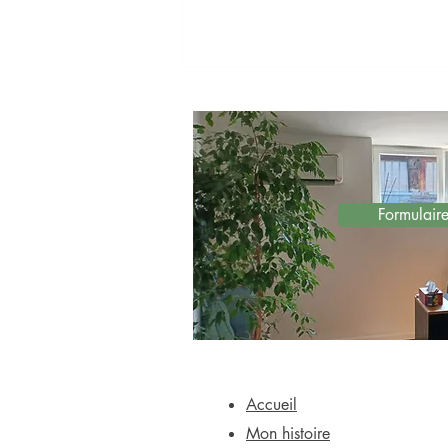
Formulair
Comment se déroule une
séance de décodage
biologique ?
Accueil
Mon histoire