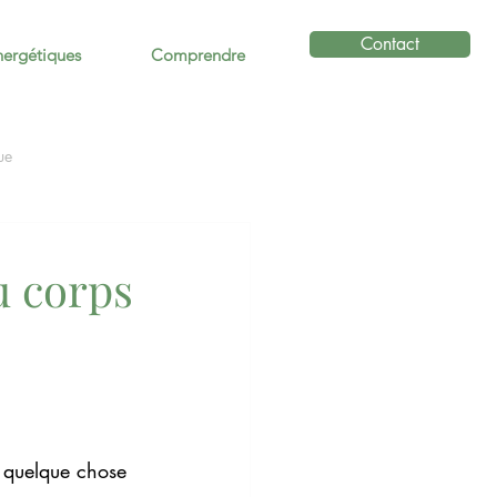
Contact
nergétiques
Comprendre
ue
u corps
 quelque chose 